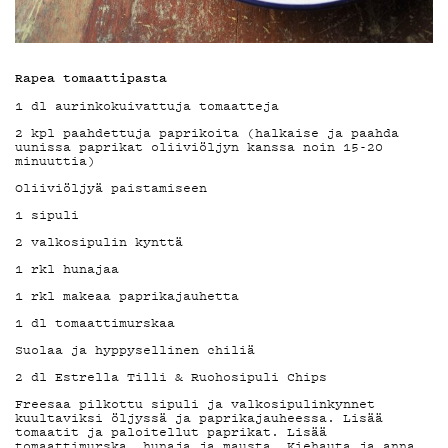
G LIVELAB
YSTÄVÄKL
Rapea tomaattipasta
1 dl aurinkokuivattuja tomaatteja
2 kpl paahdettuja paprikoita (halkaise ja paahda
uunissa paprikat oliiviöljyn kanssa noin 15-20
TIETOSUO
minuuttia)
Oliiviöljyä paistamiseen
1 sipuli
2 valkosipulin kynttä
1 rkl hunajaa
1 rkl makeaa paprikajauhetta
KIRJAUDU SISÄÄN
1 dl tomaattimurskaa
Suolaa ja hyppysellinen chiliä
2 dl Estrella Tilli & Ruohosipuli Chips
Freesaa pilkottu sipuli ja valkosipulinkynnet
kuultaviksi öljyssä ja paprikajauheessa. Lisää
tomaatit ja paloitellut paprikat. Lisää
tomaattimurska, hunaja ja mausta. Kiehauta ja anna