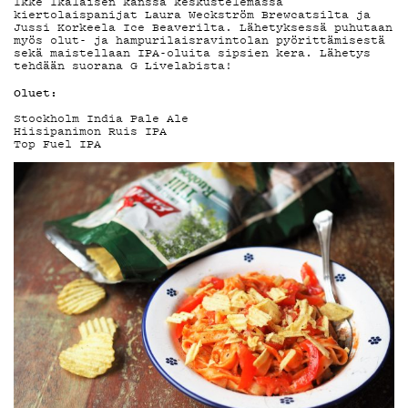
DEMAND
Ikke Ikäläisen kanssa keskustelemassa
kiertolaispanijat Laura Weckström Brewcatsilta ja
Jussi Korkeela Ice Beaverilta. Lähetyksessä puhutaan
myös olut- ja hampurilaisravintolan pyörittämisestä
sekä maistellaan IPA-oluita sipsien kera. Lähetys
tehdään suorana G Livelabista!
PODCAST
Oluet:
Stockholm India Pale Ale
Hiisipanimon Ruis IPA
Top Fuel IPA
MAINOSTA
YHTEYSTI