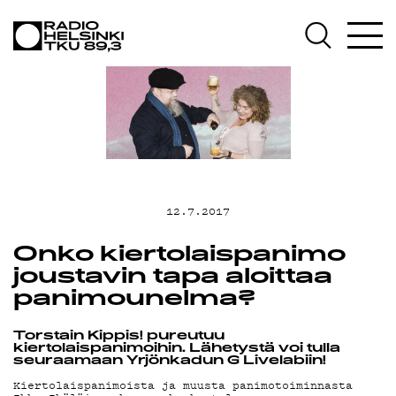
AJANKOHT
OHJELMA
TEKIJÄT
12.7.2017
Onko kiertolaispanimo
joustavin tapa aloittaa
ON-
panimounelma?
Torstain Kippis! pureutuu
kiertolaispanimoihin. Lähetystä voi tulla
seuraamaan Yrjönkadun G Livelabiin!
Kiertolaispanimoista ja muusta panimotoiminnasta