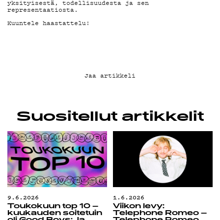
G LIVELAB
yksityisestä, todellisuudesta ja sen
representaatiosta.
Kuuntele haastattelu!
YSTÄVÄKLUBI
TIETOSUOJA
Jaa artikkeli
KIRJAUDU SISÄÄN
Suositellut artikkelit
9.6.2026
1.6.2026
Toukokuun top 10 –
Viikon levy:
kuukauden soitetuin
Telephone Romeo –