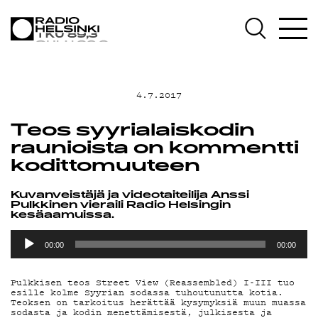
AJANKOHTAISTA
OHJELMAT
4.7.2017
TEKIJÄT
Teos syyrialaiskodin
raunioista on kommentti
ON-DEMAND
kodittomuuteen
PODCAST
Kuvanveistäjä ja videotaiteilija Anssi
Pulkkinen vieraili Radio Helsingin
kesäaamuissa.
Äänitoistin
MAINOSTA
00:00
00:00
YHTEYSTIEDOT
Pulkkisen teos Street View (Reassembled) I-III tuo
esille kolme Syyrian sodassa tuhoutunutta kotia.
Teoksen on tarkoitus herättää kysymyksiä muun muassa
sodasta ja kodin menettämisestä, julkisesta ja