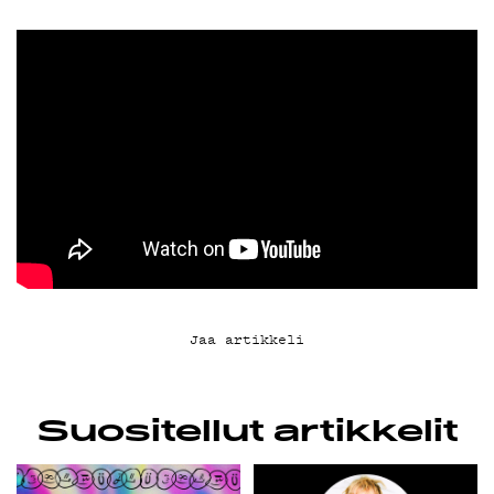
YHTEYSTIEDOT
G LIVELAB
YSTÄVÄKLUBI
TIETOSUOJA
Jaa artikkeli
KIRJAUDU SISÄÄN
Suositellut artikkelit