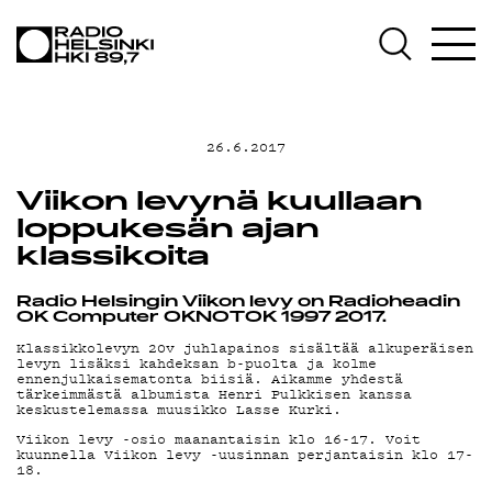
AJANKOHTAIST
OHJELMAT
26.6.2017
TEKIJÄT
Viikon levynä kuullaan
loppukesän ajan
klassikoita
ON-DEMAND
Radio Helsingin Viikon levy on Radioheadin
OK Computer OKNOTOK 1997 2017.
PODCAST
Klassikkolevyn 20v juhlapainos sisältää alkuperäisen
levyn lisäksi kahdeksan b-puolta ja kolme
ennenjulkaisematonta biisiä. Aikamme yhdestä
tärkeimmästä albumista Henri Pulkkisen kanssa
keskustelemassa muusikko Lasse Kurki.
MAINOSTA
Viikon levy -osio maanantaisin klo 16-17. Voit
kuunnella Viikon levy -uusinnan perjantaisin klo 17-
18.