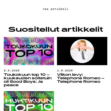
G LIVELAB
YSTÄVÄKLUBI
Jaa artikkeli
TIETOSUOJA
Suositellut artikkelit
KIRJAUDU SISÄÄN
9.6.2026
1.6.2026
Toukokuun top 10 –
Viikon levy:
kuukauden soitetuin
Telephone Romeo –
oli Good Boys: Ja
Telephone Romeo
peace