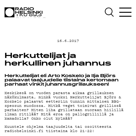
AJANKOHTAISTA
OHJELMAT
16.6.2017
TEKIJÄT
Herkuttelijat ja
ON-DEMAND
herkullinen juhannus
PODCAST
Herkuttelijat eli Arto Koskelo ja Ilja Björs
palaavat taajuudelle tiistaina kertomaan
parhaat vinkit juhannusgrillaukseen!
Keskikesä on vuoden parasta aikaa grillauksen
MAINOSTA
näkökulmasta, minkä vuoksi Herkuttelijat Björs &
Koskelo palaavat eetteriin tunnin mittaisen BBQ-
spessun muodossa. Mitkä veget toimivat grillissä
parhaiten? Miten liha grillataan suoraan hiilillä
YHTEYSTIEDOT
ilman ritilää? Mitä eroa on pallogrillillä ja
kamadolla? Onko olut kylmää?
Kuuntele ohjelma taajuudelta tai osoitteesta
radiohelsinki.fi tiistaina klo 21-22!