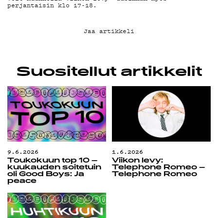
G LIVELAB
perjantaisin klo 17-18.
YSTÄVÄKLUBI
Jaa artikkeli
TIETOSUOJA
Suositellut artikkelit
KIRJAUDU SISÄÄN
9.6.2026
1.6.2026
Toukokuun top 10 –
Viikon levy:
kuukauden soitetuin
Telephone Romeo –
oli Good Boys: Ja
Telephone Romeo
peace