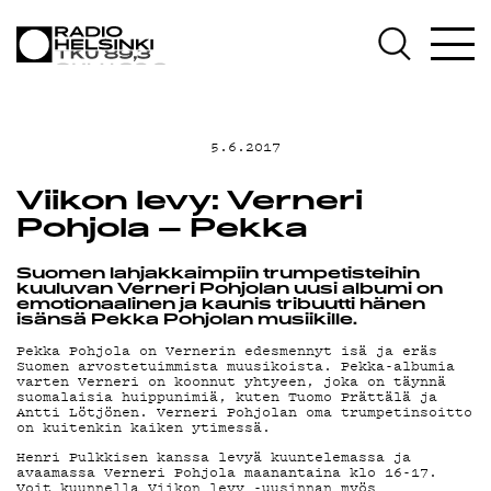
AJANKOHTAISTA
OHJELMAT
5.6.2017
TEKIJÄT
Viikon levy: Verneri
ON-DEMAND
Pohjola – Pekka
Suomen lahjakkaimpiin trumpetisteihin
PODCAST
kuuluvan Verneri Pohjolan uusi albumi on
emotionaalinen ja kaunis tribuutti hänen
isänsä Pekka Pohjolan musiikille.
MAINOSTA
Pekka Pohjola on Vernerin edesmennyt isä ja eräs
Suomen arvostetuimmista muusikoista. Pekka-albumia
varten Verneri on koonnut yhtyeen, joka on täynnä
suomalaisia huippunimiä, kuten Tuomo Prättälä ja
YHTEYSTIEDOT
Antti Lötjönen. Verneri Pohjolan oma trumpetinsoitto
on kuitenkin kaiken ytimessä.
Henri Pulkkisen kanssa levyä kuuntelemassa ja
avaamassa Verneri Pohjola maanantaina klo 16-17.
Voit kuunnella Viikon levy -uusinnan myös