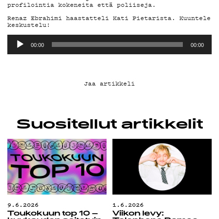
profilointia kokeneita että poliiseja.
G LIVELAB
Renaz Ebrahimi haastatteli Kati Pietarista. Kuuntele
keskustelu!
YSTÄVÄKLUBI
Äänitoistin
00:00
00:00
TIETOSUOJA
Jaa artikkeli
KIRJAUDU SISÄÄN
Suositellut artikkelit
9.6.2026
1.6.2026
Toukokuun top 10 –
Viikon levy: