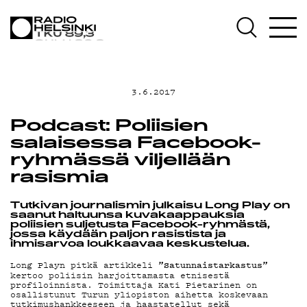
AJANKOHTAISTA
OHJELMAT
3.6.2017
TEKIJÄT
Podcast: Poliisien
salaisessa Facebook-
ON-DEMAND
ryhmässä viljellään
rasismia
PODCAST
Tutkivan journalismin julkaisu Long Play on
saanut haltuunsa kuvakaappauksia
poliisien suljetusta Facebook-ryhmästä,
MAINOSTA
jossa käydään paljon rasistista ja
ihmisarvoa loukkaavaa keskustelua.
”Satunnaistarkastus”
Long Playn pitkä artikkeli
YHTEYSTIEDOT
kertoo poliisin harjoittamasta etnisestä
profiloinnista. Toimittaja Kati Pietarinen on
osallistunut Turun yliopiston aihetta koskevaan
tutkimushankkeeseen ja haastatellut sekä