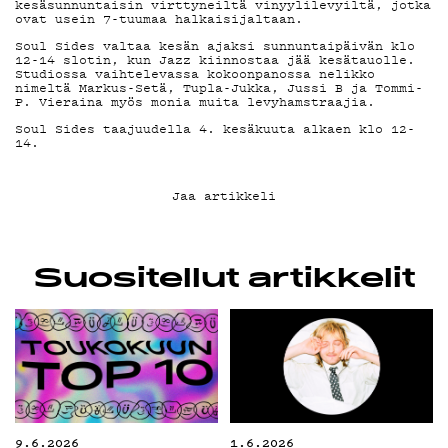
kesäsunnuntaisin virttyneiltä vinyylilevyiltä, jotka
ovat usein 7-tuumaa halkaisijaltaan.
G LIVELAB
Soul Sides valtaa kesän ajaksi sunnuntaipäivän klo
12-14 slotin, kun Jazz kiinnostaa jää kesätauolle.
Studiossa vaihtelevassa kokoonpanossa nelikko
YSTÄVÄKLUBI
nimeltä Markus-Setä, Tupla-Jukka, Jussi B ja Tommi-
P. Vieraina myös monia muita levyhamstraajia.
Soul Sides taajuudella 4. kesäkuuta alkaen klo 12-
14.
TIETOSUOJA
Jaa artikkeli
KIRJAUDU SISÄÄN
Suositellut artikkelit
9.6.2026
1.6.2026