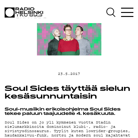
AJANKOHTAISTA
OHJELMAT
TEKIJÄT
ON-DEMAND
23.5.2017
PODCAST
Soul Sides täyttää sielun
kesäsunnuntaisin
MAINOSTA
Soul-musiikin erikoisohjelma Soul Sides
tekee paluun taajuudelle 4. kesäkuuta.
Soul Sides on jo yli kymmenen vuotta Stadin
YHTEYSTIEDOT
sielumarkkinoita dominoinut klubi-, radio- ja
sivistysdinosaurus. Tyylit kuten lowrider-groupies,
haudankaivuu-funk, nortsu ja modern soul kajahtavat