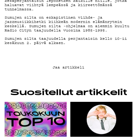
YHTEYSTIEDOT
kesäperjantaisin lepohetken kaikille niille, jotka
haluavat viihtyä lempeässä ja kiireettömässä
tunnelmassa.
G LIVELAB
Sumujen silta on eskapistinen viihde- ja
jazzmusiikkihetki kiihkeän modernin elämänrytmin
keskellä. Sumujen silta -ohjelmaa on aiemmin kuultu
YSTÄVÄKLUBI
Radio Cityn taajuudella vuosina 1985-1995.
Sumujen silta taajuudella perjantaisin kello 10-11
kesäkuun 2. päivä alkaen.
TIETOSUOJA
Jaa artikkeli
KIRJAUDU SISÄÄN
Suositellut artikkelit