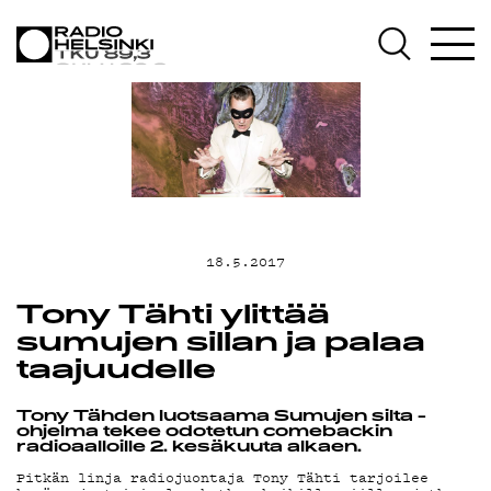
AJANKOHTAISTA
OHJELMAT
TEKIJÄT
ON-DEMAND
18.5.2017
PODCAST
Tony Tähti ylittää
sumujen sillan ja palaa
taajuudelle
MAINOSTA
Tony Tähden luotsaama Sumujen silta -
ohjelma tekee odotetun comebackin
radioaalloille 2. kesäkuuta alkaen.
Pitkän linja radiojuontaja Tony Tähti tarjoilee