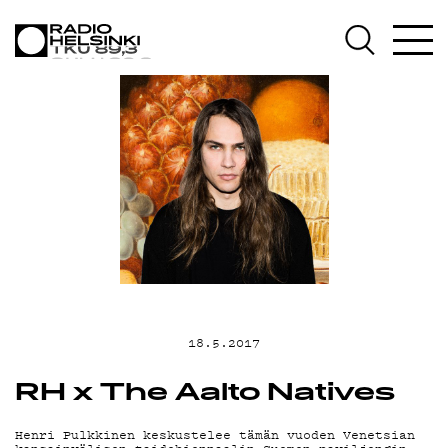
AJANKOHTAIST
OHJELMAT
TEKIJÄT
ON-DEMAND
PODCAST
18.5.2017
MAINOSTA
RH x The Aalto Natives
Henri Pulkkinen keskustelee tämän vuoden Venetsian