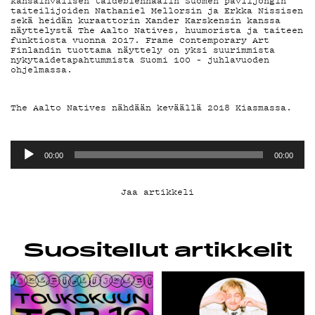
YHTEYSTIEDOT
kansainvälisen taidebiennaalin Suomen paviljongin
taiteilijoiden Nathaniel Mellorsin ja Erkka Nissisen
sekä heidän kuraattorin Xander Karskensin kanssa
näyttelystä The Aalto Natives, huumorista ja taiteen
G LIVELAB
funktiosta vuonna 2017. Frame Contemporary Art
Finlandin tuottama näyttely on yksi suurimmista
nykytaidetapahtummista Suomi 100 – juhlavuoden
ohjelmassa.
YSTÄVÄKLUBI
The Aalto Natives nähdään keväällä 2018 Kiasmassa.
TIETOSUOJA
Äänitoistin
00:00
00:00
Jaa artikkeli
KIRJAUDU SISÄÄN
Suositellut artikkelit