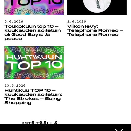
9.6.2026
1.6.2026
Toukokuun top 10 –
Viikon levy:
kuukauden soitetuin
Telephone Romeo –
oli Good Boys: Ja
Telephone Romeo
peace
20.5.2026
Huhtikuu TOP 10 –
kuukauden soitetuin:
The Strokes – Going
Shopping
MITÄ TÄÄLLÄ
TAPAHTUU
VIESTI