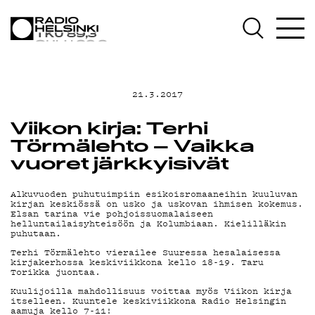
AJANKOHTAISTA
OHJELMAT
21.3.2017
TEKIJÄT
Viikon kirja: Terhi
ON-DEMAND
Törmälehto – Vaikka
vuoret järkkyisivät
PODCAST
Alkuvuoden puhutuimpiin esikoisromaaneihin kuuluvan
kirjan keskiössä on usko ja uskovan ihmisen kokemus.
Elsan tarina vie pohjoissuomalaiseen
helluntailaisyhteisöön ja Kolumbiaan. Kielilläkin
MAINOSTA
puhutaan.
Terhi Törmälehto vierailee Suuressa hesalaisessa
kirjakerhossa keskiviikkona kello 18-19. Taru
YHTEYSTIEDOT
Torikka juontaa.
Kuulijoilla mahdollisuus voittaa myös Viikon kirja
itselleen. Kuuntele keskiviikkona Radio Helsingin
aamuja kello 7-11!