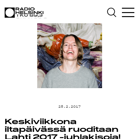
AJANKOHTAIST
OHJELMAT
TEKIJÄT
ON-DEMAND
PODCAST
28.2.2017
MAINOSTA
Keskiviikkona
iltapäivässä ruoditaan
Lahti 2017 -juhlakisoja!