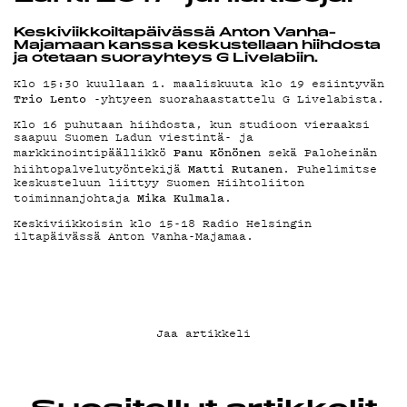
YHTEYSTIEDO
Keskiviikkoiltapäivässä Anton Vanha-
Majamaan kanssa keskustellaan hiihdosta
ja otetaan suorayhteys G Livelabiin.
G LIVELAB
Klo 15:30 kuullaan 1. maaliskuuta klo 19 esiintyvän
Trio Lento
-yhtyeen suorahaastattelu G Livelabista.
Klo 16 puhutaan hiihdosta, kun studioon vieraaksi
saapuu Suomen Ladun viestintä- ja
YSTÄVÄKLUBI
Panu Könönen
markkinointipäällikkö
sekä Paloheinän
Matti Rutanen
hiihtopalvelutyöntekijä
. Puhelimitse
keskusteluun liittyy Suomen Hiihtoliiton
Mika Kulmala
toiminnanjohtaja
.
TIETOSUOJA
Keskiviikkoisin klo 15-18 Radio Helsingin
iltapäivässä Anton Vanha-Majamaa.
KIRJAUDU SISÄÄN
Jaa artikkeli