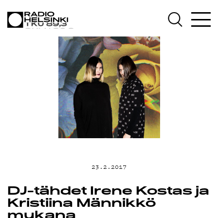
AJANKOHTAIS
OHJELMAT
TEKIJÄT
ON-DEMAND
PODCAST
23.2.2017
MAINOSTA
DJ-tähdet Irene Kostas ja
Kristiina Männikkö
mukana