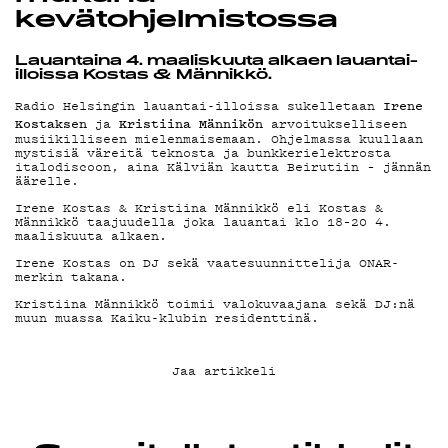
YHTEYSTIEDO
kevätohjelmistossa
Lauantaina 4. maaliskuuta alkaen lauantai-
illoissa Kostas & Männikkö.
G LIVELAB
Irene
Radio Helsingin lauantai-illoissa sukelletaan
Kostaksen
Kristiina Männikön
ja
arvoitukselliseen
musiikilliseen mielenmaisemaan. Ohjelmassa kuullaan
YSTÄVÄKLUBI
mystisiä väreitä teknosta ja bunkkerielektrosta
italodiscoon, aina Kälviän kautta Beirutiin – jännän
äärelle.
Irene Kostas & Kristiina Männikkö eli Kostas &
Männikkö taajuudella joka lauantai klo 18–20 4.
TIETOSUOJA
maaliskuuta alkaen.
Irene Kostas on DJ sekä vaatesuunnittelija ONAR-
merkin takana.
Kristiina Männikkö toimii valokuvaajana sekä DJ:nä
muun muassa Kaiku-klubin residenttinä.
KIRJAUDU SISÄÄN
Jaa artikkeli