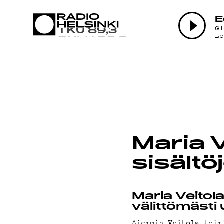
AJANKO
E
G
L
OHJELM
TEKIJÄT
Maria V
sisältö
ON-DEM
Maria Veitola
välittömästi
Aiemmin
toimi
Veitola