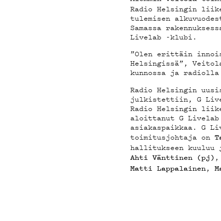
PODCAS
Radio Helsingin liik
tulemisen alkuvuodes
Samassa rakennuksess
Livelab -klubi.
”Olen erittäin innoi
MAINOS
Helsingissä”, Veitol
kunnossa ja radiolla
Radio Helsingin uusi
julkistettiin, G Liv
Radio Helsingin liik
YHTEYS
aloittanut G Livelab
asiakaspaikkaa. G Li
toimitusjohtaja on
T
hallitukseen kuuluu 
Ahti Vänttinen (pj)
,
Matti Lappalainen
M
G LIVEL