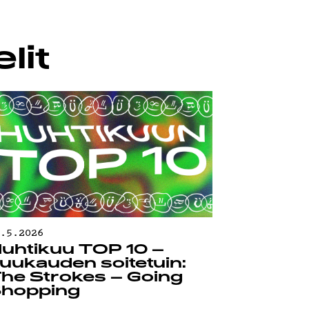
lit
0.5.2026
uhtikuu TOP 10 –
uukauden soitetuin:
he Strokes – Going
hopping