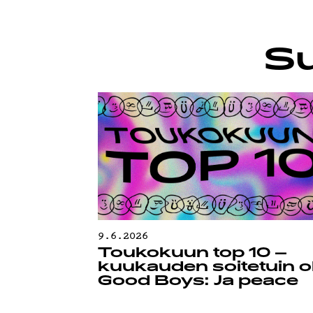
YSTÄVÄK
Su
TIETOSU
9.6.2026
Toukokuun top 10 –
kuukauden soitetuin ol
Good Boys: Ja peace