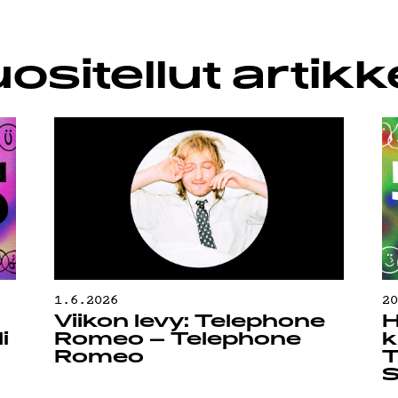
LUBI
ositellut artikke
OJA
1.6.2026
2
Viikon levy: Telephone
H
i
Romeo – Telephone
k
Romeo
T
S