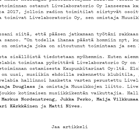
T
etoiminnan ostanut Livelaboratorio Oy lanseeraa ka
ta 2017, jolloin radion toimitilat siirtyvät osoit
a toimivat Livelaboratorio Oy, sen omistaja Muusik
ssani siitä, että pääsen jatkamaan työtäni rakkaas
TA
a sanoo. ”On todella ihanaa päästä hommiin nyt, ku
 on omistaja joka on sitoutunut toimintaan ja sen 
sta sisällöistä tiedotetaan myöhemmin. Kuten aiemm
elabin toimintaa pyörittävä Livelaboratorio Oy on 
etoiminnan ostamisesta Kaupunkitarinat Oy:ltä. Elo
TIEDOT
 on uusi, musiikin ehdoilla rakennettu klubitila, 
velabia hallinnoi hanketta varten perustettu Livel
ja omistaja Muusikkojen liitto. Live
anja Douglass
joukko kotimaisen musiikkikentän vaikuttajia. Hall
,
,
,
Markus Nordenstreng
Jukka Perko
Maija Vilkkumaa
ja
.
ari Kärkkäinen
Matti Nives
AB
Jaa artikkeli