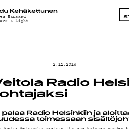
HTAISTA
du Kehäkettunen
len Hansard
S
eave a Light
AT
2.11.2016
eitola Radio Hels
johtajaksi
AND
 palaa Radio Helsinkiin ja aloitt
 uudessa toimessaan sisältöjoh
 Radio Helsingin päätoimittajana kuluvan vuoden h