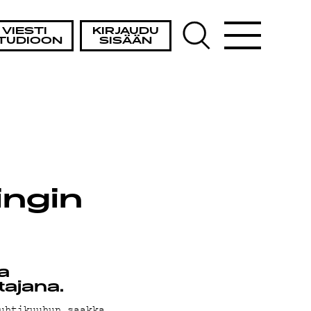
VIESTI
KIRJAUDU
TUDIOON
SISÄÄN
ingin
aa
tajana.
uhtikuuhun saakka.