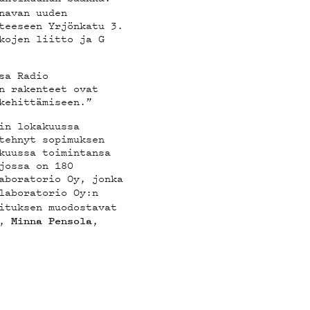
navan uuden
teeseen Yrjönkatu 3.
kojen liitto ja G
sa Radio
n rakenteet ovat
kehittämiseen.”
in lokakuussa
tehnyt sopimuksen
kuussa toimintansa
jossa on 180
aboratorio Oy, jonka
laboratorio Oy:n
ituksen muodostavat
,
,
Minna Pensola