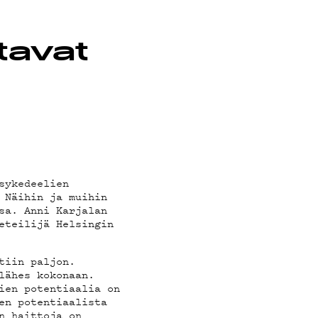
tavat
sykedeelien
 Näihin ja muihin
sa. Anni Karjalan
eteilijä Helsingin
tiin paljon.
lähes kokonaan.
ien potentiaalia on
en potentiaalista
n haittoja on