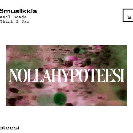
AISTA
ö­mu­siik­kia
hanel Beads
S
 Think I Saw
D
oteesi