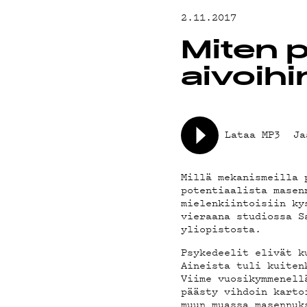
MAINOSTA
2.11.2017
Miten p
YHTEYSTI
aivoihi
G LIVELAB
Lataa MP3
Ja
Millä mekanismeilla 
potentiaalista masen
YSTÄVÄKLU
mielenkiintoisiin ky
vieraana studiossa S
yliopistosta.
TIETOSUO
Psykedeelit elivät k
Aineista tuli kuiten
Viime vuosikymmenell
päästy vihdoin karto
muun muassa masennuk