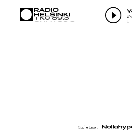
AJANKOHT
Y
C
I
OHJELMAT
TEKIJÄT
ON-DEMAN
PODCAST
Ohjelma:
Nollahyp