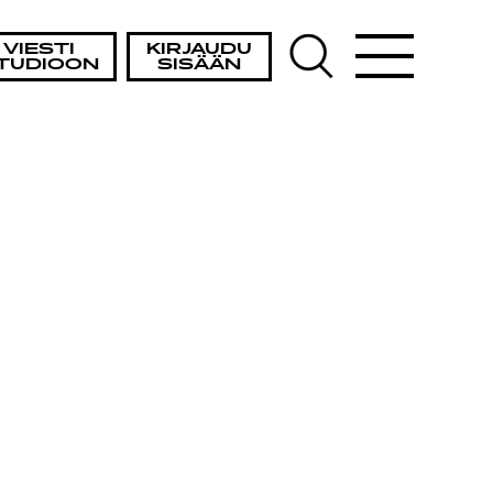
VIESTI
KIRJAUDU
TUDIOON
SISÄÄN