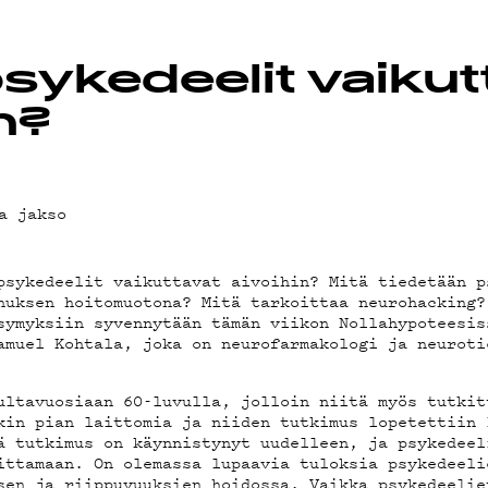
sykedeelit vaikut
EDOT
n?
a jakso
psykedeelit vaikuttavat aivoihin? Mitä tiedetään p
nuksen hoitomuotona? Mitä tarkoittaa neurohacking?
BI
symyksiin syvennytään tämän viikon Nollahypoteesis
amuel Kohtala, joka on neurofarmakologi ja neuroti
JA
ultavuosiaan 60-luvulla, jolloin niitä myös tutkit
kin pian laittomia ja niiden tutkimus lopetettiin 
ä tutkimus on käynnistynyt uudelleen, ja psykedeel
ittamaan. On olemassa lupaavia tuloksia psykedeeli
sen ja riippuvuuksien hoidossa. Vaikka psykedeelie