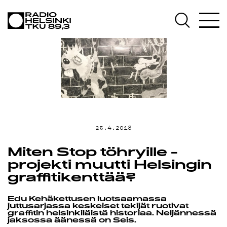
AJANKOHTAIS
OHJELMAT
TEKIJÄT
ON-DEMAND
25.4.2018
Miten Stop töhryille -
PODCAST
projekti muutti Helsingin
graffitikenttää?
MAINOSTA
Edu Kehäkettusen luotsaamassa
juttusarjassa keskeiset tekijät ruotivat
graffitin helsinkiläistä historiaa. Neljännessä
jaksossa äänessä on Seis.