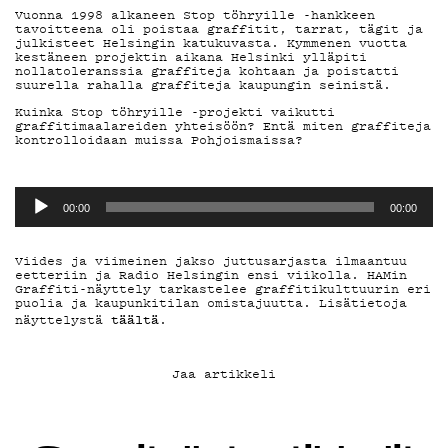
YHTEYSTIEDO
Vuonna 1998 alkaneen Stop töhryille -hankkeen
tavoitteena oli poistaa graffitit, tarrat, tägit ja
julkisteet Helsingin katukuvasta. Kymmenen vuotta
kestäneen projektin aikana Helsinki ylläpiti
nollatoleranssia graffiteja kohtaan ja poistatti
G LIVELAB
suurella rahalla graffiteja kaupungin seinistä.
Kuinka Stop töhryille -projekti vaikutti
graffitimaalareiden yhteisöön? Entä miten graffiteja
kontrolloidaan muissa Pohjoismaissa?
YSTÄVÄKLUBI
Äänitoistin
00:00
00:00
TIETOSUOJA
Viides ja viimeinen jakso juttusarjasta ilmaantuu
eetteriin ja Radio Helsingin ensi viikolla. HAMin
Graffiti-näyttely tarkastelee graffitikulttuurin eri
puolia ja kaupunkitilan omistajuutta. Lisätietoja
täältä
näyttelystä
.
KIRJAUDU SISÄÄN
Jaa artikkeli